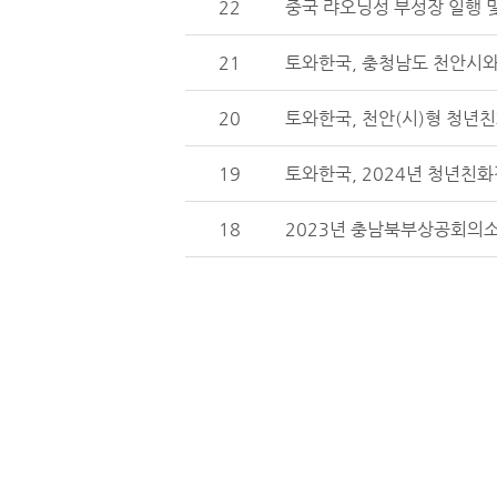
22
중국 랴오닝성 부성장 일행 및
21
토와한국, 충청남도 천안시와
20
토와한국, 천안(시)형 청년친
19
토와한국, 2024년 청년친화
18
2023년 충남북부상공회의소 